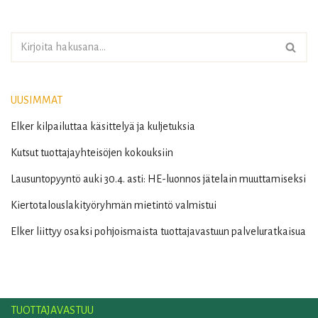
UUSIMMAT
Elker kilpailuttaa käsittelyä ja kuljetuksia
Kutsut tuottajayhteisöjen kokouksiin
Lausuntopyyntö auki 30.4. asti: HE-luonnos jätelain muuttamiseksi
Kiertotalouslakityöryhmän mietintö valmistui
Elker liittyy osaksi pohjoismaista tuottajavastuun palveluratkaisua
TUOTTAJAVASTUU