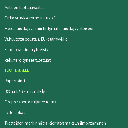
Mitä on tuottajavastuu?
Onko yrityksemme tuottaja?
Hoida tuottajavastuu liittymällä tuottajayhteisöön
Valtuutettu edustaja EU-etämyyjille
Eurooppalainen yhteistyö
Rekisteröityneet tuottajat
TUOTTAJALLE
Raportointi
B2C ja B2B -määrittely
Elrepo raportointijärjestelmä
Laiteluokat
Tuotteiden merkinnät ja kierrätysmaksun ilmoittaminen