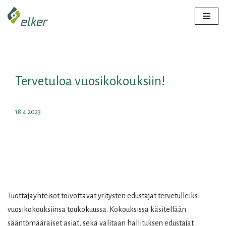
Siirry
suoraan
sisältöön
Tervetuloa vuosikokouksiin!
18.4.2023
Tuottajayhteisöt toivottavat yritysten edustajat tervetulleiksi
vuosikokouksiinsa toukokuussa. Kokouksissa käsitellään
sääntömääräiset asiat, sekä valitaan hallituksen edustajat