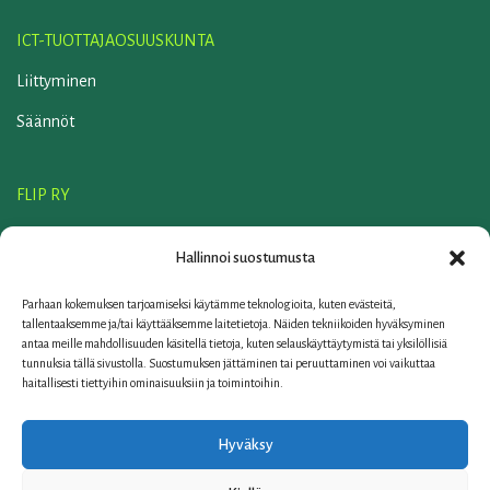
ICT-TUOTTAJAOSUUSKUNTA
Liittyminen
Säännöt
FLIP RY
Liittyminen
Hallinnoi suostumusta
Säännöt
Parhaan kokemuksen tarjoamiseksi käytämme teknologioita, kuten evästeitä,
ELKER OY
tallentaaksemme ja/tai käyttääksemme laitetietoja. Näiden tekniikoiden hyväksyminen
antaa meille mahdollisuuden käsitellä tietoja, kuten selauskäyttäytymistä tai yksilöllisiä
Yhteystiedot
tunnuksia tällä sivustolla. Suostumuksen jättäminen tai peruuttaminen voi vaikuttaa
haitallisesti tiettyihin ominaisuuksiin ja toimintoihin.
Linkit
FAQ
Hyväksy
Tietosuojaseloste