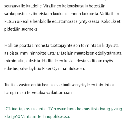
seuraavalle kaudelle. Virallinen kokouskutsu lähetetään
sähköpostitse viimeistään kuukausi ennen kokousta. Välitäthän
kutsun oikealle henkilölle edustamassasi yrityksessä. Kokoukset
pidetään suomeksi.
Hallitus päättää monista tuottajayhteisön toimintaan liittyvistä
asioista, mm. hinnoittelusta ja jätelain muutoksen edellyttämistä
toimintalinjauksista. Hallituksen keskuudesta valitaan myös
edustus palveluyhtiö Elker Oy:n hallitukseen.
Tuottajavastuu on tärkeä osa vastuullisen yrityksen toimintaa.
Lämpimästi tervetuloa vaikuttamaan!
ICT-tuottajaosuuskunta -TY:n osuuskuntakokous tiistaina 23.5.2023
klo 13:00 Vantaan Technopoliksessa.