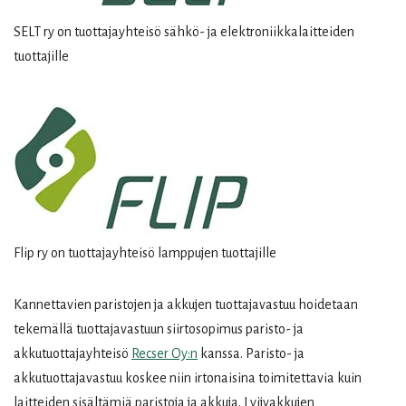
SELT ry on tuottajayhteisö sähkö- ja elektroniikkalaitteiden
tuottajille
Flip ry on tuottajayhteisö lamppujen tuottajille
Kannettavien paristojen ja akkujen tuottajavastuu hoidetaan
tekemällä tuottajavastuun siirtosopimus paristo- ja
akkutuottajayhteisö
Recser Oy:n
kanssa. Paristo- ja
akkutuottajavastuu koskee niin irtonaisina toimitettavia kuin
laitteiden sisältämiä paristoja ja akkuja. Lyijyakkujen