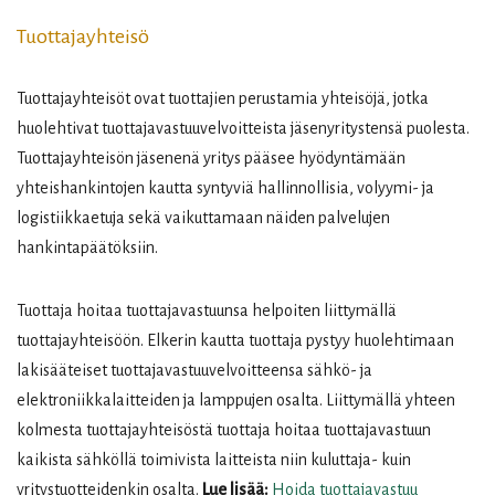
Tuottajayhteisö
Tuottajayhteisöt ovat tuottajien perustamia yhteisöjä, jotka
huolehtivat tuottajavastuuvelvoitteista jäsenyritystensä puolesta.
Tuottajayhteisön jäsenenä yritys pääsee hyödyntämään
yhteishankintojen kautta syntyviä hallinnollisia, volyymi- ja
logistiikkaetuja sekä vaikuttamaan näiden palvelujen
hankintapäätöksiin.
Tuottaja hoitaa tuottajavastuunsa helpoiten liittymällä
tuottajayhteisöön. Elkerin kautta tuottaja pystyy huolehtimaan
lakisääteiset tuottajavastuuvelvoitteensa sähkö- ja
elektroniikkalaitteiden ja lamppujen osalta. Liittymällä yhteen
kolmesta tuottajayhteisöstä tuottaja hoitaa tuottajavastuun
kaikista sähköllä toimivista laitteista niin kuluttaja- kuin
yritystuotteidenkin osalta.
Lue lisää:
Hoida tuottajavastuu