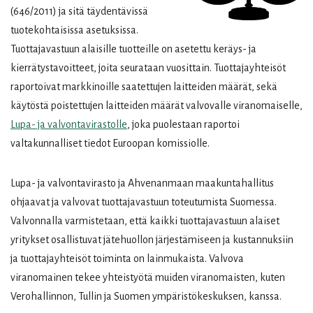
(646/2011) ja sitä täydentävissä
tuotekohtaisissa asetuksissa.
Tuottajavastuun alaisille tuotteille on asetettu keräys- ja
kierrätystavoitteet, joita seurataan vuosittain. Tuottajayhteisöt
raportoivat markkinoille saatettujen laitteiden määrät, sekä
käytöstä poistettujen laitteiden määrät valvovalle viranomaiselle,
Lupa- ja valvontavirastolle
, joka puolestaan raportoi
valtakunnalliset tiedot Euroopan komissiolle.
Lupa- ja valvontavirasto ja Ahvenanmaan maakuntahallitus
ohjaavat ja valvovat tuottajavastuun toteutumista Suomessa.
Valvonnalla varmistetaan, että kaikki tuottajavastuun alaiset
yritykset osallistuvat jätehuollon järjestämiseen ja kustannuksiin
ja tuottajayhteisöt toiminta on lainmukaista. Valvova
viranomainen tekee yhteistyötä muiden viranomaisten, kuten
Verohallinnon, Tullin ja Suomen ympäristökeskuksen, kanssa.