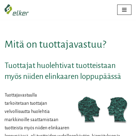
Siirry
suoraan
sisältöön
Mitä on tuottajavastuu?
Tuottajat huolehtivat tuotteistaan
myös niiden elinkaaren loppupäässä
Tuottajavastuulla
tarkoitetaan tuottajan
velvollisuutta huolehtia
markkinoille saattamistaan
tuotteista myös niiden elinkaaren
loppupäässä, eli tuotteiden uudelleenkäytön, kierrätyksen ja