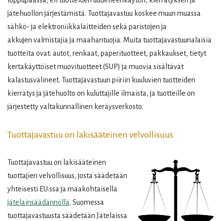
jätehuollon järjestämistä. Tuottajavastuu koskee muun muassa
sähkö- ja elektroniikkalaitteiden sekä paristojen ja
akkujen valmistajia ja maahantuojia. Muita tuottajavastuunalaisia
tuotteita ovat: autot, renkaat, paperituotteet, pakkaukset, tietyt
kertakäyttöiset muovituotteet (SUP) ja muovia sisältävät
kalastusvälineet. Tuottajavastuun piiriin kuuluvien tuotteiden
kierrätys ja jätehuolto on kuluttajille ilmaista, ja tuotteille on
järjestetty valtakunnallinen keräysverkosto.
Tuottajavastuu on lakisääteinen velvollisuus
Tuottajavastuu on lakisääteinen
tuottajien velvollisuus, josta säädetään
yhteisesti EU:ssa ja maakohtaisella
jätelainsäädännöllä
. Suomessa
tuottajavastuusta säädetään Jätelaissa