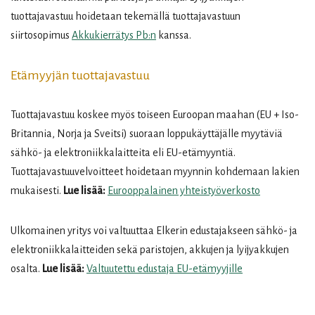
tuottajavastuu hoidetaan tekemällä tuottajavastuun
siirtosopimus
Akkukierrätys Pb:n
kanssa.
Etämyyjän tuottajavastuu
Tuottajavastuu koskee myös toiseen Euroopan maahan (EU + Iso-
Britannia, Norja ja Sveitsi) suoraan loppukäyttäjälle myytäviä
sähkö- ja elektroniikkalaitteita eli EU-etämyyntiä.
Tuottajavastuuvelvoitteet hoidetaan myynnin kohdemaan lakien
mukaisesti.
Lue lisää:
Eurooppalainen yhteistyöverkosto
Ulkomainen yritys voi valtuuttaa Elkerin edustajakseen sähkö- ja
elektroniikkalaitteiden sekä paristojen, akkujen ja lyijyakkujen
osalta.
Lue lisää:
Valtuutettu edustaja EU-etämyyjille