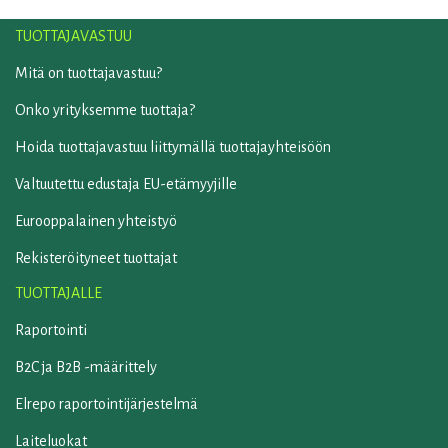
TUOTTAJAVASTUU
Mitä on tuottajavastuu?
Onko yrityksemme tuottaja?
Hoida tuottajavastuu liittymällä tuottajayhteisöön
Valtuutettu edustaja EU-etämyyjille
Eurooppalainen yhteistyö
Rekisteröityneet tuottajat
TUOTTAJALLE
Raportointi
B2C ja B2B -määrittely
Elrepo raportointijärjestelmä
Laiteluokat