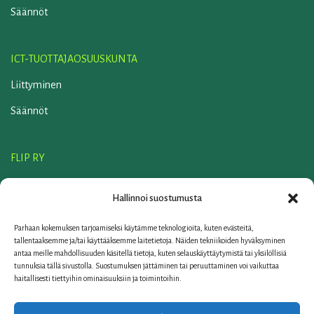
Säännöt
ICT-TUOTTAJAOSUUSKUNTA
Liittyminen
Säännöt
FLIP RY
Liittyminen
Hallinnoi suostumusta
Säännöt
Parhaan kokemuksen tarjoamiseksi käytämme teknologioita, kuten evästeitä,
ELKER OY
tallentaaksemme ja/tai käyttääksemme laitetietoja. Näiden tekniikoiden hyväksyminen
antaa meille mahdollisuuden käsitellä tietoja, kuten selauskäyttäytymistä tai yksilöllisiä
Yhteystiedot
tunnuksia tällä sivustolla. Suostumuksen jättäminen tai peruuttaminen voi vaikuttaa
haitallisesti tiettyihin ominaisuuksiin ja toimintoihin.
Linkit
FAQ