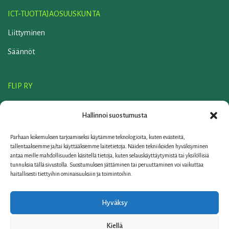
ICT-TUOTTAJAOSUUSKUNTA
Liittyminen
Säännöt
FLIP RY
Liittyminen
Hallinnoi suostumusta
Säännöt
Parhaan kokemuksen tarjoamiseksi käytämme teknologioita, kuten evästeitä,
ELKER OY
tallentaaksemme ja/tai käyttääksemme laitetietoja. Näiden tekniikoiden hyväksyminen
antaa meille mahdollisuuden käsitellä tietoja, kuten selauskäyttäytymistä tai yksilöllisiä
Yhteystiedot
tunnuksia tällä sivustolla. Suostumuksen jättäminen tai peruuttaminen voi vaikuttaa
haitallisesti tiettyihin ominaisuuksiin ja toimintoihin.
Linkit
FAQ
Hyväksy
Tietosuojaseloste
Kiellä