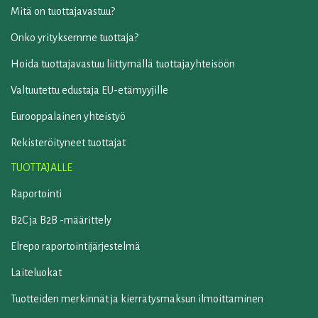
Mitä on tuottajavastuu?
Onko yrityksemme tuottaja?
Hoida tuottajavastuu liittymällä tuottajayhteisöön
Valtuutettu edustaja EU-etämyyjille
Eurooppalainen yhteistyö
Rekisteröityneet tuottajat
TUOTTAJALLE
Raportointi
B2C ja B2B -määrittely
Elrepo raportointijärjestelmä
Laiteluokat
Tuotteiden merkinnät ja kierrätysmaksun ilmoittaminen