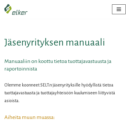
Siirry
suoraan
sisältöön
Jäsenyrityksen manuaali
Manuaaliin on koottu tietoa tuottajavastuusta ja
raportoinnista
Olemme koonneet SELT:n jäsenyrityksille hyödyllistä tietoa
tuottajavastuusta ja tuottajayhteisöön kuulumiseen liittyvistä
asioista.
Aiheita muun muassa: