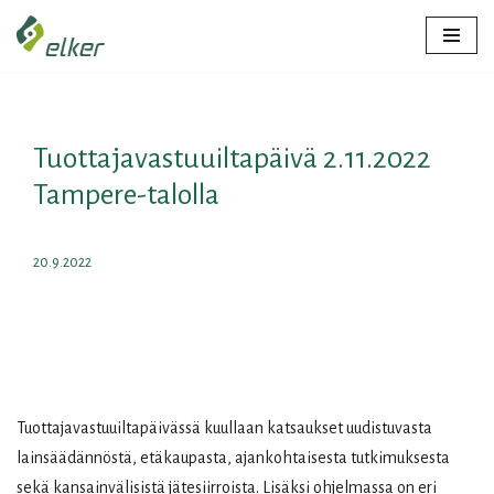
Siirry
suoraan
sisältöön
Tuottajavastuuiltapäivä 2.11.2022
Tampere-talolla
20.9.2022
Tuottajavastuuiltapäivässä kuullaan katsaukset uudistuvasta
lainsäädännöstä, etäkaupasta, ajankohtaisesta tutkimuksesta
sekä kansainvälisistä jätesiirroista. Lisäksi ohjelmassa on eri