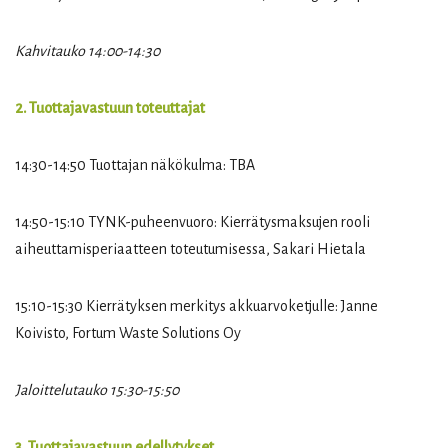
Kahvitauko 14:00-14:30
2. Tuottajavastuun toteuttajat
14:30-14:50 Tuottajan näkökulma: TBA
14:50-15:10 TYNK-puheenvuoro: Kierrätysmaksujen rooli
aiheuttamisperiaatteen toteutumisessa, Sakari Hietala
15:10-15:30 Kierrätyksen merkitys akkuarvoketjulle: Janne
Koivisto, Fortum Waste Solutions Oy
Jaloittelutauko 15:30-15:50
3. Tuottajavastuun edellytykset