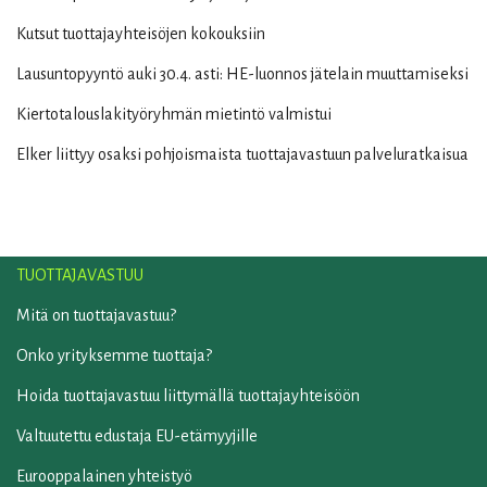
Kutsut tuottajayhteisöjen kokouksiin
Lausuntopyyntö auki 30.4. asti: HE-luonnos jätelain muuttamiseksi
Kiertotalouslakityöryhmän mietintö valmistui
Elker liittyy osaksi pohjoismaista tuottajavastuun palveluratkaisua
TUOTTAJAVASTUU
Mitä on tuottajavastuu?
Onko yrityksemme tuottaja?
Hoida tuottajavastuu liittymällä tuottajayhteisöön
Valtuutettu edustaja EU-etämyyjille
Eurooppalainen yhteistyö