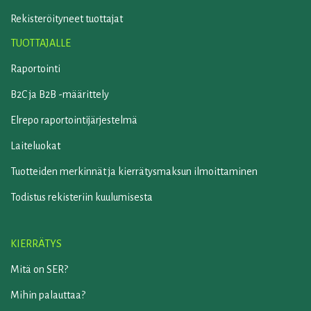
Rekisteröityneet tuottajat
TUOTTAJALLE
Raportointi
B2C ja B2B -määrittely
Elrepo raportointijärjestelmä
Laiteluokat
Tuotteiden merkinnät ja kierrätysmaksun ilmoittaminen
Todistus rekisteriin kuulumisesta
KIERRÄTYS
Mitä on SER?
Mihin palauttaa?