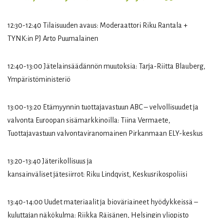
12:30-12:40 Tilaisuuden avaus: Moderaattori Riku Rantala +
TYNK:in PJ Arto Puumalainen
12:40-13:00 Jätelainsäädännön muutoksia: Tarja-Riitta Blauberg,
Ympäristöministeriö
13:00-13:20 Etämyynnin tuottajavastuun ABC – velvollisuudet ja
valvonta Euroopan sisämarkkinoilla: Tiina Vermaete,
Tuottajavastuun valvontaviranomainen Pirkanmaan ELY-keskus
13:20-13:40 Jäterikollisuus ja
kansainväliset jätesiirrot: Riku Lindqvist, Keskusrikospoliisi
13:40-14:00 Uudet materiaalit ja bioväriaineet hyödykkeissä –
kuluttajan näkökulma: Riikka Räisänen, Helsingin yliopisto