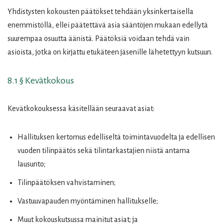
Yhdistysten kokousten päätökset tehdään yksinkertaisella
enemmistöllä, ellei päätettävä asia sääntöjen mukaan edellytä
suurempaa osuutta äänistä. Päätöksiä voidaan tehdä vain
asioista, jotka on kirjattu etukäteen jäsenille lähetettyyn kutsuun.
8.1 § Kevätkokous
Kevätkokouksessa käsitellään seuraavat asiat:
Hallituksen kertomus edelliseltä toimintavuodelta ja edellisen
vuoden tilinpäätös sekä tilintarkastajien niistä antama
lausunto;
Tilinpäätöksen vahvistaminen;
Vastuuvapauden myöntäminen hallitukselle;
Muut kokouskutsussa mainitut asiat; ja