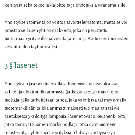
kehitystä sekä tekee lakialoitteita ja ehdotuksia viranomaisille.
Yhdistyksen toiminta on voittoa tavoittelematonta, mutta se voi
omistaa sellaisen yhtiön osakkeita, joka on perustettu
tuottamaan yrityksille palveluita Jätelain ja Asetuksen mukaisten
velvoitteiden täyttämiseksi.
3 § Jäsenet
Yhdistyksen jäsenen tulee olla valtioneuvoston asetuksessa
sähkö- ja elektroniikkaromusta (jatkossa asetus) määritelty
tuottaja, jolla tarkoitetaan tahoa, joka valmistaa tai myy omalla
tuotemerkillään taikka ammattimaisesti tuo maahan tai vie
asetuksessa yksilöityjä lamppuja. Jäsenet ovat oikeushenkilöitä,
jotka toimivat Suomen markkinoilla ja jotka ovat Suomeen
rekisteröityjä yhteisöjä tai yrityksiä. Yhdistys voi hyväksyä