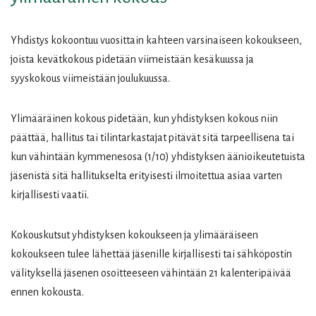
Yhdistys kokoontuu vuosittain kahteen varsinaiseen kokoukseen,
joista kevätkokous pidetään viimeistään kesäkuussa ja
syyskokous viimeistään joulukuussa.
Ylimääräinen kokous pidetään, kun yhdistyksen kokous niin
päättää, hallitus tai tilintarkastajat pitävät sitä tarpeellisena tai
kun vähintään kymmenesosa (1/10) yhdistyksen äänioikeutetuista
jäsenistä sitä hallitukselta erityisesti ilmoitettua asiaa varten
kirjallisesti vaatii.
Kokouskutsut yhdistyksen kokoukseen ja ylimääräiseen
kokoukseen tulee lähettää jäsenille kirjallisesti tai sähköpostin
välityksellä jäsenen osoitteeseen vähintään 21 kalenteripäivää
ennen kokousta.