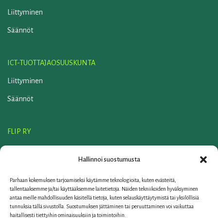
Liittyminen
Säännöt
ICT-TUOTTAJAOSUUSKUNTA
Liittyminen
Säännöt
FLIP RY
Liittyminen
Hallinnoi suostumusta
Säännöt
Parhaan kokemuksen tarjoamiseksi käytämme teknologioita, kuten evästeitä,
ELKER OY
tallentaaksemme ja/tai käyttääksemme laitetietoja. Näiden tekniikoiden hyväksyminen
antaa meille mahdollisuuden käsitellä tietoja, kuten selauskäyttäytymistä tai yksilöllisiä
Yhteystiedot
tunnuksia tällä sivustolla. Suostumuksen jättäminen tai peruuttaminen voi vaikuttaa
haitallisesti tiettyihin ominaisuuksiin ja toimintoihin.