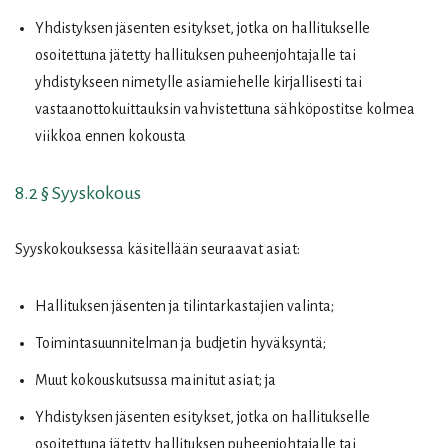
Yhdistyksen jäsenten esitykset, jotka on hallitukselle
osoitettuna jätetty hallituksen puheenjohtajalle tai
yhdistykseen nimetylle asiamiehelle kirjallisesti tai
vastaanottokuittauksin vahvistettuna sähköpostitse kolmea
viikkoa ennen kokousta
8.2 § Syyskokous
Syyskokouksessa käsitellään seuraavat asiat:
Hallituksen jäsenten ja tilintarkastajien valinta;
Toimintasuunnitelman ja budjetin hyväksyntä;
Muut kokouskutsussa mainitut asiat; ja
Yhdistyksen jäsenten esitykset, jotka on hallitukselle
osoitettuna jätetty hallituksen puheenjohtajalle tai