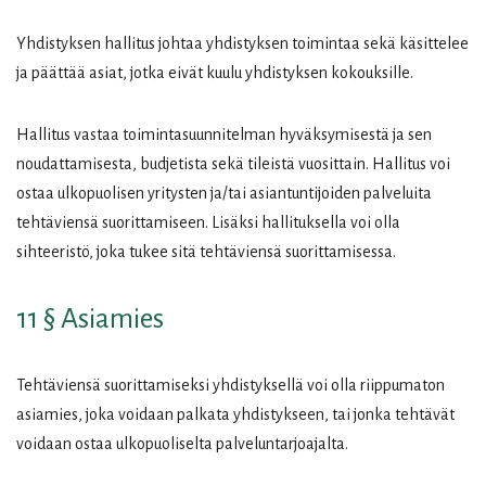
Yhdistyksen hallitus johtaa yhdistyksen toimintaa sekä käsittelee
ja päättää asiat, jotka eivät kuulu yhdistyksen kokouksille.
Hallitus vastaa toimintasuunnitelman hyväksymisestä ja sen
noudattamisesta, budjetista sekä tileistä vuosittain. Hallitus voi
ostaa ulkopuolisen yritysten ja/tai asiantuntijoiden palveluita
tehtäviensä suorittamiseen. Lisäksi hallituksella voi olla
sihteeristö, joka tukee sitä tehtäviensä suorittamisessa.
11 § Asiamies
Tehtäviensä suorittamiseksi yhdistyksellä voi olla riippumaton
asiamies, joka voidaan palkata yhdistykseen, tai jonka tehtävät
voidaan ostaa ulkopuoliselta palveluntarjoajalta.