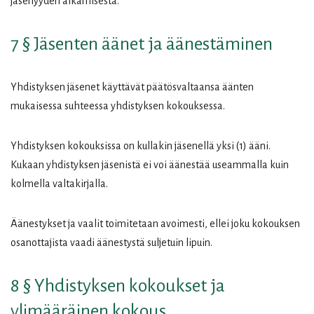
jäsenyyden alkamisesta.
7 § Jäsenten äänet ja äänestäminen
Yhdistyksen jäsenet käyttävät päätösvaltaansa äänten
mukaisessa suhteessa yhdistyksen kokouksessa.
Yhdistyksen kokouksissa on kullakin jäsenellä yksi (1) ääni.
Kukaan yhdistyksen jäsenistä ei voi äänestää useammalla kuin
kolmella valtakirjalla.
Äänestykset ja vaalit toimitetaan avoimesti, ellei joku kokouksen
osanottajista vaadi äänestystä suljetuin lipuin.
8 § Yhdistyksen kokoukset ja
ylimääräinen kokous