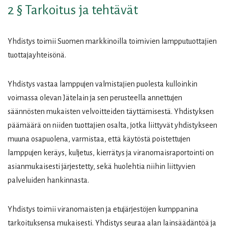
2 § Tarkoitus ja tehtävät
Yhdistys toimii Suomen markkinoilla toimivien lampputuottajien
tuottajayhteisönä.
Yhdistys vastaa lamppujen valmistajien puolesta kulloinkin
voimassa olevan Jätelain ja sen perusteella annettujen
säännösten mukaisten velvoitteiden täyttämisestä. Yhdistyksen
päämäärä on niiden tuottajien osalta, jotka liittyvät yhdistykseen
muuna osapuolena, varmistaa, että käytöstä poistettujen
lamppujen keräys, kuljetus, kierrätys ja viranomaisraportointi on
asianmukaisesti järjestetty, sekä huolehtia niihin liittyvien
palveluiden hankinnasta.
Yhdistys toimii viranomaisten ja etujärjestöjen kumppanina
tarkoituksensa mukaisesti. Yhdistys seuraa alan lainsäädäntöä ja