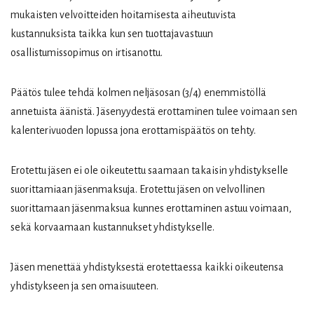
mukaisten velvoitteiden hoitamisesta aiheutuvista
kustannuksista taikka kun sen tuottajavastuun
osallistumissopimus on irtisanottu.
Päätös tulee tehdä kolmen neljäsosan (3/4) enemmistöllä
annetuista äänistä. Jäsenyydestä erottaminen tulee voimaan sen
kalenterivuoden lopussa jona erottamispäätös on tehty.
Erotettu jäsen ei ole oikeutettu saamaan takaisin yhdistykselle
suorittamiaan jäsenmaksuja. Erotettu jäsen on velvollinen
suorittamaan jäsenmaksua kunnes erottaminen astuu voimaan,
sekä korvaamaan kustannukset yhdistykselle.
Jäsen menettää yhdistyksestä erotettaessa kaikki oikeutensa
yhdistykseen ja sen omaisuuteen.