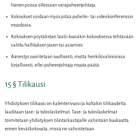
hänen poissa ollessaan varapuheenjohtaja.
Kokoukset voidaan myös pitää puhelin- tai videokonferenssin
muodossa.
Kokouksen pöytäkirjan laatii kussakin kokouksessa tehtävään
valittu hallituksen jäsen tai asiamies.
Äänestys suoritetaan suullisesti, mutta henkilövalinnoissa
kirjallisesti, ellei puheenjohtaja muuta päätä.
15 § Tilikausi
Yhdistyksen tilikausi on kalenterivuosi ja kultakin tilikaudelta
laaditaan tase- ja tuloslaskelmat. Tase- ja tuloslaskelmat
toimitetaan yhdistyksen tilintarkastajalle vähintään kuukautta
ennen kevätkokousta, missä ne vahvistetaan.