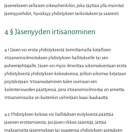
jäsenekseen sellaisen oikeushenkilön, joka täyttää yllä mainitut
jäsenyysehdot, hyväksyy yhdistyksen tarkoituksen ja säännöt.
4 § Jäsenyyden irtisanominen
4.1 Jäsen voi erota yhdistyksestä toimittamalla kirjallisen
irtisanomisilmoituksen yhdistyksen hallitukselle tai sen
puheenjohtajalle. Jäsen voi myös ilmoittaa aikomuksestaan erota
yhdistyksestä yhdistyksen kokouksessa, jolloin aikomus kirjataan
pöytäkirjaan. Irtisanoutuminen tulee voimaan sen
kalenterivuoden päättyessä, jona irtisanomisilmoitus on annettu.
Irtisanomisaika on kuitenkin vähintään kuusi kuukautta.
4.2 Yhdistyksen kokous voi hallituksen esityksestä päättää
jäsenen erottamisesta, jos jäsen rikkoo sääntöjä, jättää
maksamatta jäsenmaksun tai osuutensa yhdistyksen asetuksen