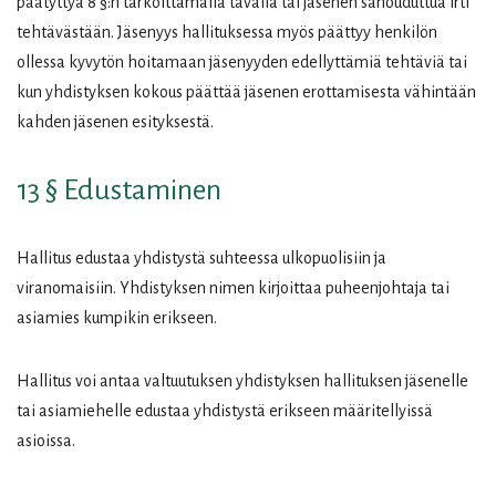
päätyttyä 8 §:n tarkoittamalla tavalla tai jäsenen sanouduttua irti
tehtävästään. Jäsenyys hallituksessa myös päättyy henkilön
ollessa kyvytön hoitamaan jäsenyyden edellyttämiä tehtäviä tai
kun yhdistyksen kokous päättää jäsenen erottamisesta vähintään
kahden jäsenen esityksestä.
13 § Edustaminen
Hallitus edustaa yhdistystä suhteessa ulkopuolisiin ja
viranomaisiin. Yhdistyksen nimen kirjoittaa puheenjohtaja tai
asiamies kumpikin erikseen.
Hallitus voi antaa valtuutuksen yhdistyksen hallituksen jäsenelle
tai asiamiehelle edustaa yhdistystä erikseen määritellyissä
asioissa.