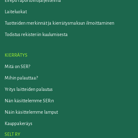
Elrepo raportointijärjestelmä
Laiteluokat
Tuotteiden merkinnät ja kierrätysmaksun ilmoittaminen
Todistus rekisteriin kuulumisesta
KIERRÄTYS
Mitä on SER?
Mihin palauttaa?
Yritys laitteiden palautus
Nän käsittelemme SER:n
Näin käsittelemme lamput
Kauppakeräys
SELT RY